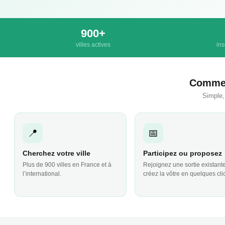
900+
villes actives
ins
Commen
Simple,
📍
📅
Cherchez votre ville
Participez ou proposez
Plus de 900 villes en France et à
Rejoignez une sortie existant
l’international.
créez la vôtre en quelques cli