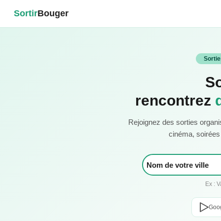
Sortir
Bouger
Sorti
So
rencontrez
Rejoignez des sorties organi
cinéma, soirées c
Ex : 
Goog