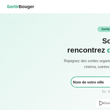
Sortir
Bouger
Sorti
So
rencontrez
Rejoignez des sorties organi
cinéma, soirées c
Ex : 
Goog