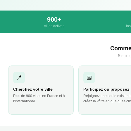
900+
villes actives
ins
Commen
Simple,
📍
📅
Cherchez votre ville
Participez ou proposez
Plus de 900 villes en France et à
Rejoignez une sortie existant
l’international.
créez la vôtre en quelques cli