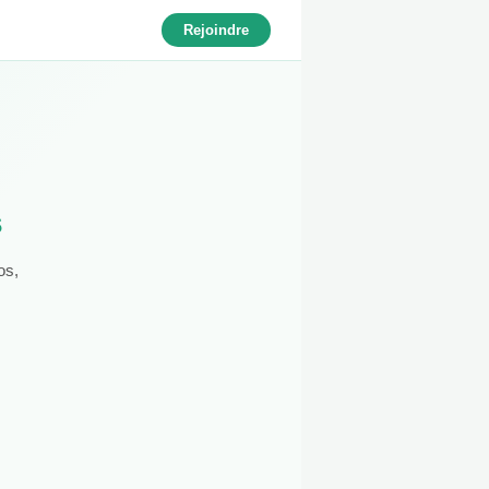
Rejoindre
s
os,