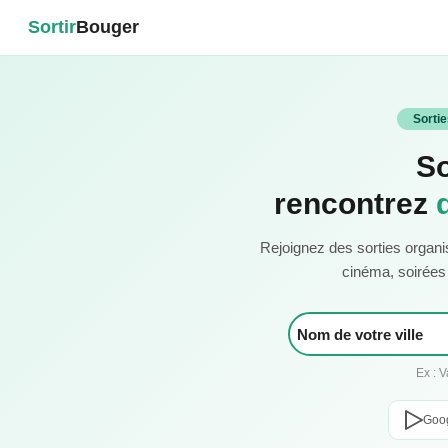
Sortir
Bouger
Sorti
So
rencontrez
Rejoignez des sorties organi
cinéma, soirées c
Ex : 
Goog