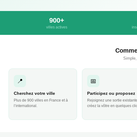
900+
villes actives
ins
Commen
Simple,
📍
📅
Cherchez votre ville
Participez ou proposez
Plus de 900 villes en France et à
Rejoignez une sortie existant
l’international.
créez la vôtre en quelques cli