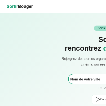
Sortir
Bouger
Sorti
So
rencontrez
Rejoignez des sorties organi
cinéma, soirées c
Ex : 
Goog