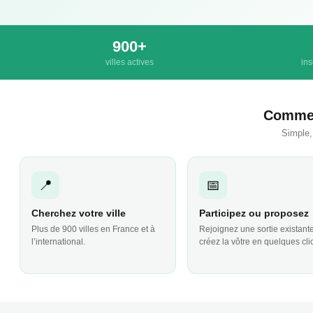
900+
villes actives
ins
Commen
Simple,
📍
📅
Cherchez votre ville
Participez ou proposez
Plus de 900 villes en France et à
Rejoignez une sortie existant
l’international.
créez la vôtre en quelques cli