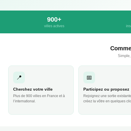
900+
villes actives
ins
Commen
Simple,
📍
📅
Cherchez votre ville
Participez ou proposez
Plus de 900 villes en France et à
Rejoignez une sortie existant
l’international.
créez la vôtre en quelques cli