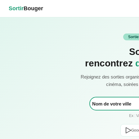
Sortir
Bouger
Sorti
So
rencontrez
Rejoignez des sorties organi
cinéma, soirées c
Ex : 
Goog