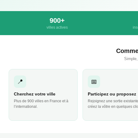
900+
villes actives
ins
Commen
Simple,
📍
📅
Cherchez votre ville
Participez ou proposez
Plus de 900 villes en France et à
Rejoignez une sortie existant
l’international.
créez la vôtre en quelques cli