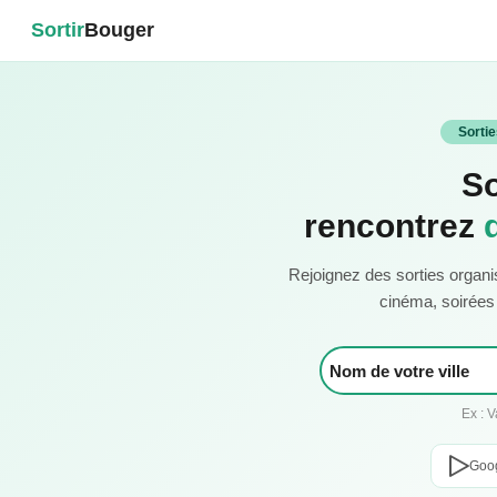
Sortir
Bouger
Sorti
So
rencontrez
Rejoignez des sorties organi
cinéma, soirées c
Ex : 
Goog