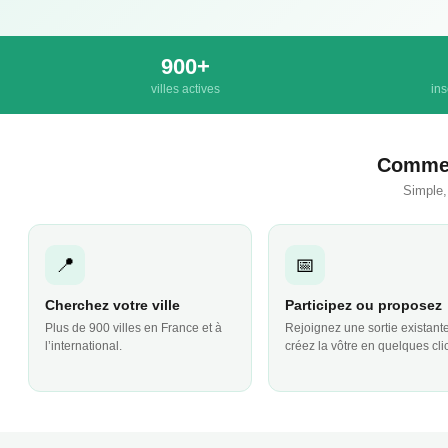
900+
villes actives
ins
Commen
Simple,
📍
📅
Cherchez votre ville
Participez ou proposez
Plus de 900 villes en France et à
Rejoignez une sortie existant
l’international.
créez la vôtre en quelques cli