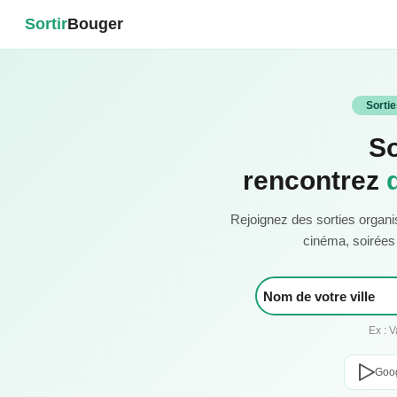
Sortir
Bouger
Sorti
So
rencontrez
Rejoignez des sorties organi
cinéma, soirées c
Ex : 
Goog