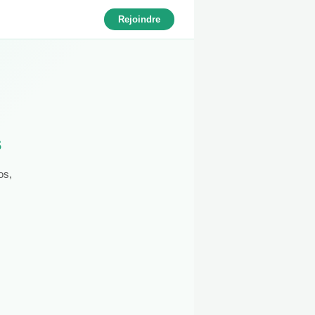
Rejoindre
s
os,