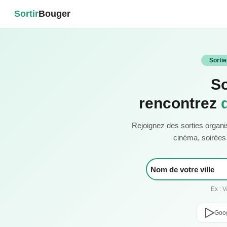
Sortir
Bouger
Sorti
So
rencontrez
Rejoignez des sorties organi
cinéma, soirées c
Ex : 
Goog