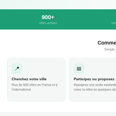
900+
villes actives
ins
Commen
Simple,
📍
📅
Cherchez votre ville
Participez ou proposez
Plus de 900 villes en France et à
Rejoignez une sortie existant
l’international.
créez la vôtre en quelques cli