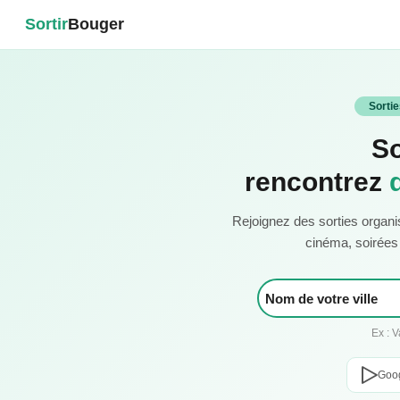
Sortir
Bouger
Sorti
So
rencontrez
Rejoignez des sorties organi
cinéma, soirées c
Ex : 
Goog