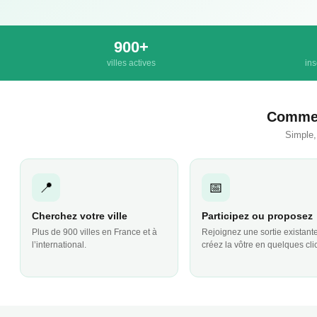
900+
villes actives
ins
Commen
Simple,
📍
📅
Cherchez votre ville
Participez ou proposez
Plus de 900 villes en France et à
Rejoignez une sortie existant
l’international.
créez la vôtre en quelques cli